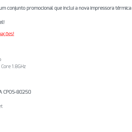
num conjunto promocional que inclui a nova impressora térmic
el!
mações!
o
 Core 1.8GHz
RA CPOS-80250
et