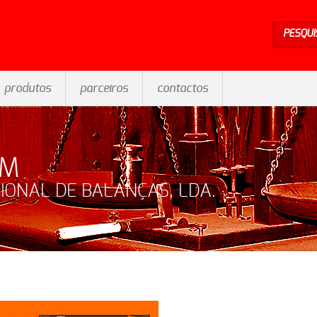
PESQUI
produtos
parceiros
contactos
EM
IONAL DE BALANÇAS, LDA.