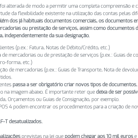
 foi alterada de modo a permitir uma completa compreensão e 
rtude da flexibilidade existente na utilização das contas pelas di
além dos já habituais documentos comerciais, os documentos e
ercadorias ou prestação de serviços, assim como documentos d
ia, independentemente da sua designação.
ntes (p.ex.: Fatura, Notas de Débito/Crédito, etc.)
de mercadorias ou de prestação de serviços (p.ex.: Guias de c
o-forma, etc.)
 de mercadorias (p.ex.: Guias de Transporte, Nota de devoluç
tidos.
tentes
passa a ser obrigatório criar novos tipos de documentos
do na imagem abaixo. É importante reter que
deixa de ser possív
a, Orçamentos ou Guias de Consignação, por exemplo.
OS 4 podem encontrar os procedimentos para a criação de no
F-T desatualizados.
alizações
previstas na lei que
podem chegar aos 10 mil euros
e