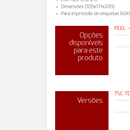
Dimensões (109x171x209)
Para impressão de etiquetas 6
PEEL 
Opções
disponíveis
para este
produto
TSC T
Versões