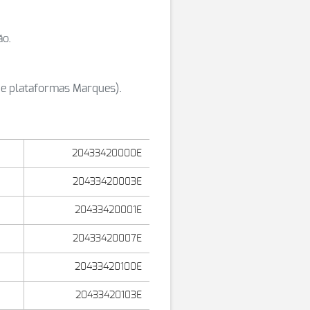
ão.
de plataformas Marques).
20433420000E
20433420003E
20433420001E
20433420007E
20433420100E
20433420103E