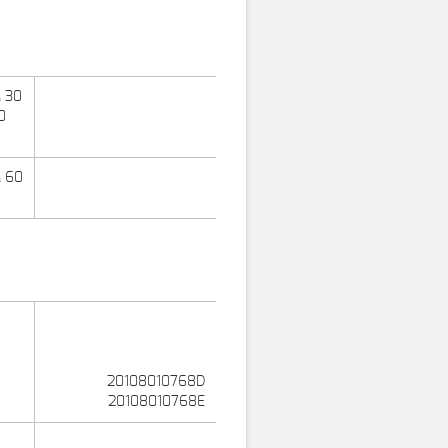
M 30
0
M 60
20108010768D
20108010768E