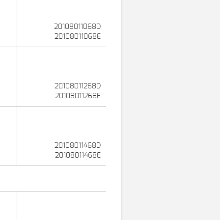
20108011068D
20108011068E
20108011268D
20108011268E
20108011468D
20108011468E