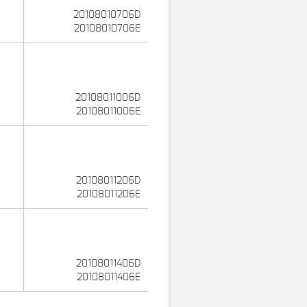
20108010706D
20108010706E
20108011006D
20108011006E
20108011206D
20108011206E
20108011406D
20108011406E