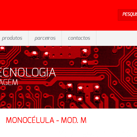
PESQUI
produtos
parceiros
contactos
ECNOLOGIA
SAGEM
MONOCÉLULA - MOD. M