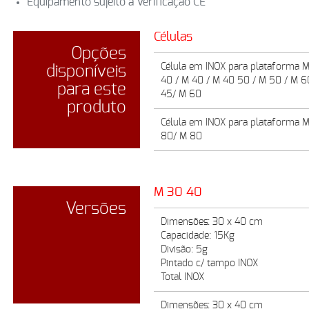
Equipamento sujeito a Verificação CE
Células
Opções
Célula em INOX para plataforma 
disponíveis
40 / M 40 / M 40 50 / M 50 / M 6
para este
45/ M 60
produto
Célula em INOX para plataforma 
80/ M 80
M 30 40
Versões
Dimensões: 30 x 40 cm
Capacidade: 15Kg
Divisão: 5g
Pintado c/ tampo INOX
Total INOX
Dimensões: 30 x 40 cm