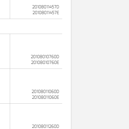
20108011457D
20108011457E
20108010760D
20108010760E
20108011060D
20108011060E
20108011260D