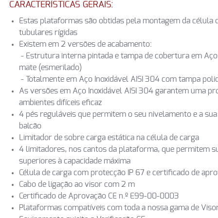
CARACTERÍSTICAS GERAIS:
Estas plataformas são obtidas pela montagem da célula d
tubulares rígidas
Existem em 2 versões de acabamento:
- Estrutura interna pintada e tampa de cobertura em Aço 
mate (esmerilado)
- Totalmente em Aço Inoxidável AISI 304 com tampa poli
As versões em Aço Inoxidável AISI 304 garantem uma pro
ambientes difíceis eficaz
4 pés reguláveis que permitem o seu nivelamento e a sua 
balcão
Limitador de sobre carga estática na célula de carga
4 limitadores, nos cantos da plataforma, que permitem s
superiores à capacidade máxima
Célula de carga com protecção IP 67 e certificado de apr
Cabo de ligação ao visor com 2 m
Certificado de Aprovação CE n.º E99-00-0003
Plataformas compatíveis com toda a nossa gama de Viso