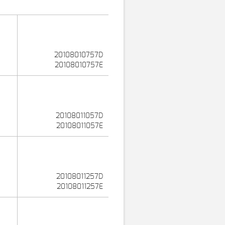
20108010757D
20108010757E
20108011057D
20108011057E
20108011257D
20108011257E