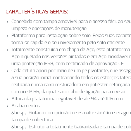
CARACTERÍSTICAS GERAIS:
Concebida com tampo amovível para o acesso fácil ao seu 
limpeza e operações de manutenção
Plataforma para instalação sobre solo. Pelas suas caract
torna-se rápida e o seu nivelamento pelo solo eficiente
Totalmente construída em chapa de Aço, esta plataforma
Aço niquelado nas versões pintadas e em Aço Inoxidável
uma protecção IP68, com certificado de aprovação CE
Cada célula apoia por meio de um pé pivotante, que asse
à sua posição inicial contrariando todos os esforços latera
realizada numa caixa misturadora em poliéster reforçada 
cumpre IP 66, da qual sai o cabo de ligação para o visor
Altura da plataforma regulável desde 94 até 106 mm
Acabamentos:
&bnsp;- Pintado com primário e esmalte sintético secagem
tampa de cobertura
&bnsp;- Estrutura totalmente Galvanizada e tampa de cob