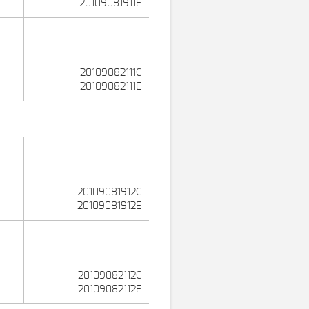
20109081911E
20109082111C
20109082111E
20109081912C
20109081912E
20109082112C
20109082112E