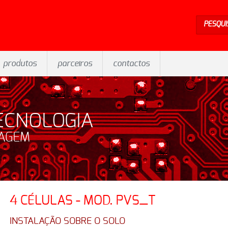
PESQUI
produtos
parceiros
contactos
ECNOLOGIA
SAGEM
4 CÉLULAS - MOD. PVS_T
INSTALAÇÃO SOBRE O SOLO