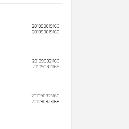
20109081916C
20109081916E
20109082116C
20109082116E
20109082316C
20109082316E