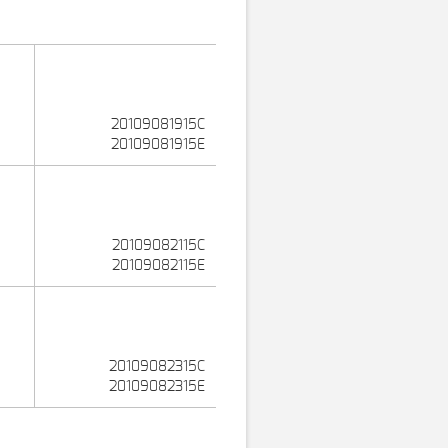
20109081915C
20109081915E
20109082115C
20109082115E
20109082315C
20109082315E