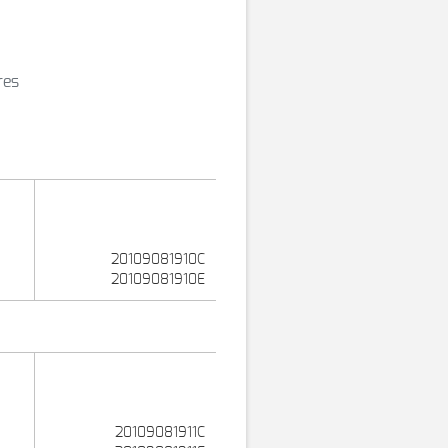
res
20109081910C
20109081910E
20109081911C