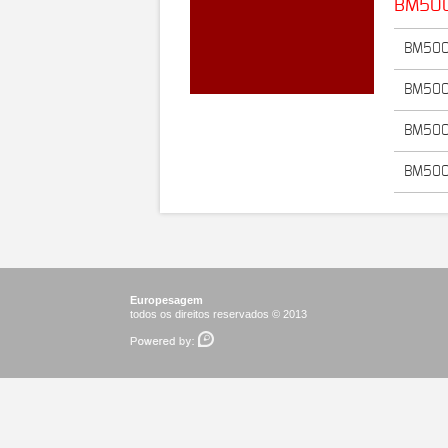
BM50
BM500
BM500
BM500
BM500
Europesagem
todos os direitos reservados © 2013