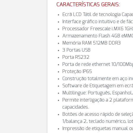
CARACTERÍSTICAS GERAIS:
Ecrã LCD Tátil de tecnologia Capac
Interface gráfico intuitivo e de fác
Processador Freescale i.MX6 1GH
Armazenamento Flash 4GB eMM
Memória RAM 512MB DDR3
3 Portas USB
Porta RS232
Porta de rede ethernet 10/100Mb
Proteção IP65
Construção totalmente em aço ino
Software de Etiquetagem em ecrã t
Multilingue: Português, Espanhol,
Permite interligação a 2 platafor
capacidades.
Botões de acesso rápido de sele
1/balança 2, teclado numérico, lot
Impressão de etiquetas manual o