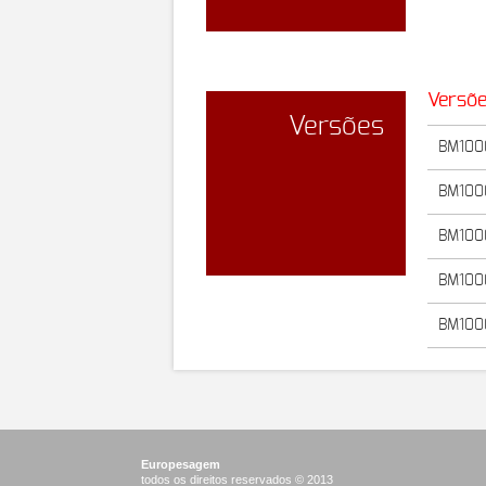
Versõ
Versões
BM100
BM100
BM100
BM100
BM100
Europesagem
todos os direitos reservados © 2013