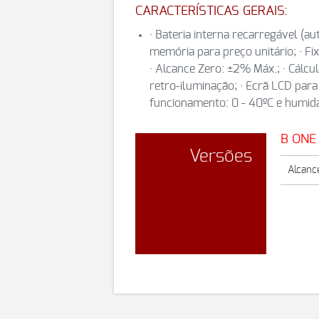
CARACTERÍSTICAS GERAIS:
· Bateria interna recarregável (au
memória para preço unitário; · Fi
· Alcance Zero: ±2% Máx.; · Cálcu
retro-iluminação; · Ecrã LCD para
funcionamento: 0 - 40ºC e humid
B ONE 
Versões
Alcance