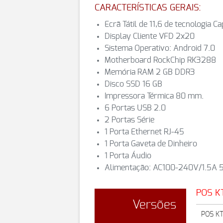
CARACTERÍSTICAS GERAIS:
Ecrã Tátil de 11,6 de tecnologia C
Display Cliente VFD 2x20
Sistema Operativo: Android 7.0
Motherboard RockChip RK3288
Memória RAM 2 GB DDR3
Disco SSD 16 GB
Impressora Térmica 80 mm.
6 Portas USB 2.0
2 Portas Série
1 Porta Ethernet RJ-45
1 Porta Gaveta de Dinheiro
1 Porta Áudio
Alimentação: AC100-240V/1.5A 
POS KT
Versões
POS KT