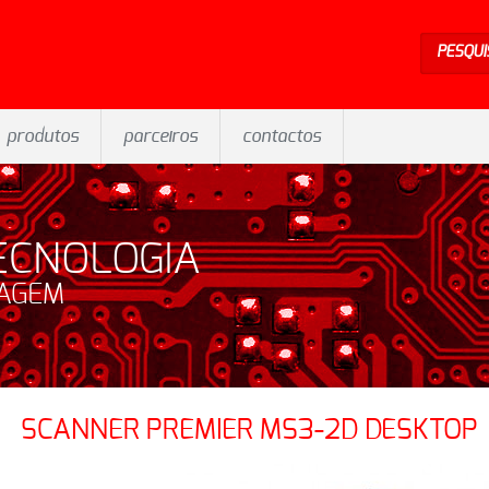
PESQUI
produtos
parceiros
contactos
ECNOLOGIA
SAGEM
SCANNER PREMIER MS3-2D DESKTOP