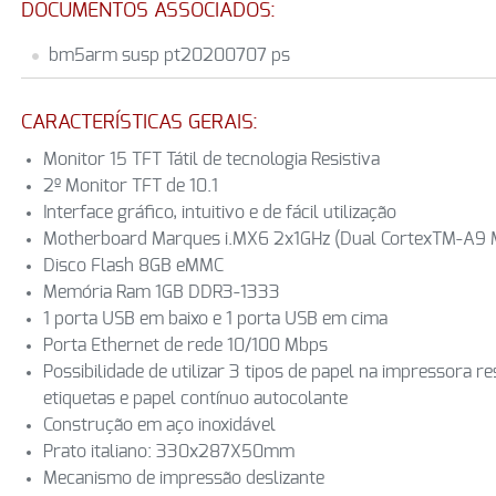
DOCUMENTOS ASSOCIADOS:
bm5arm susp pt20200707 ps
CARACTERÍSTICAS GERAIS:
Monitor 15 TFT Tátil de tecnologia Resistiva
2º Monitor TFT de 10.1
Interface gráfico, intuitivo e de fácil utilização
Motherboard Marques i.MX6 2x1GHz (Dual CortexTM-A9
Disco Flash 8GB eMMC
Memória Ram 1GB DDR3-1333
1 porta USB em baixo e 1 porta USB em cima
Porta Ethernet de rede 10/100 Mbps
Possibilidade de utilizar 3 tipos de papel na impressora re
etiquetas e papel contínuo autocolante
Construção em aço inoxidável
Prato italiano: 330x287X50mm
Mecanismo de impressão deslizante