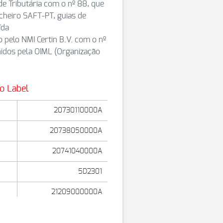
e Tributária com o nº 88, que
cheiro SAFT-PT, guias de
ída
 pelo NMI Certin B.V. com o nº
nidos pela OIML (Organização
o Label
20730110000A
20738050000A
20741040000A
5D2301
21209000000A
21207090000A