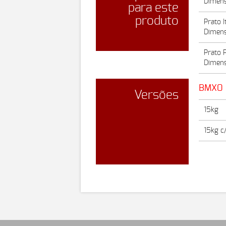
Dimens
para este
produto
Prato I
Dimens
Prato 
Dimens
BMX0 
Versões
15kg
15kg c/