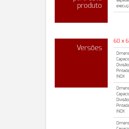
sapata
produto
execuçã
60 x 
Versões
Dimens
Capaci
Divisã
Pintad
INOX
Dimens
Capaci
Divisã
Pintad
INOX
Dimens