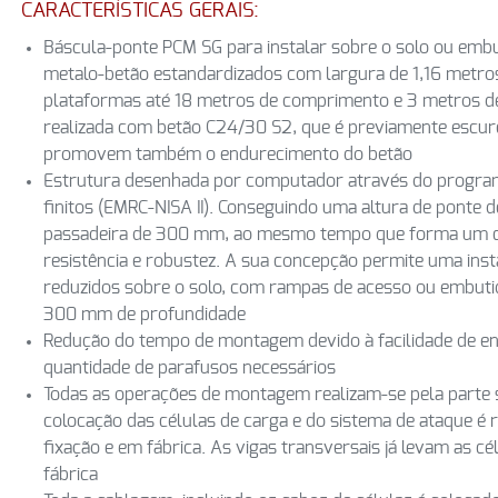
CARACTERÍSTICAS GERAIS:
Báscula-ponte PCM SG para instalar sobre o solo ou emb
metalo-betão estandardizados com largura de 1,16 metros
plataformas até 18 metros de comprimento e 3 metros d
realizada com betão C24/30 S2, que é previamente escu
promovem também o endurecimento do betão
Estrutura desenhada por computador através do program
finitos (EMRC-NISA II). Conseguindo uma altura de ponte
passadeira de 300 mm, ao mesmo tempo que forma um c
resistência e robustez. A sua concepção permite uma inst
reduzidos sobre o solo, com rampas de acesso ou embuti
300 mm de profundidade
Redução do tempo de montagem devido à facilidade de en
quantidade de parafusos necessários
Todas as operações de montagem realizam-se pela parte 
colocação das células de carga e do sistema de ataque é 
fixação e em fábrica. As vigas transversais já levam as c
fábrica