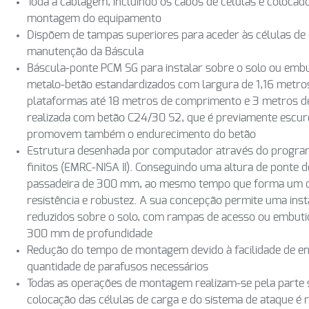
Toda a cablagem, incluindo os cabos de células é colocado
montagem do equipamento
Dispõem de tampas superiores para aceder às células de ca
manutenção da Báscula
Báscula-ponte PCM SG para instalar sobre o solo ou emb
metalo-betão estandardizados com largura de 1,16 metros
plataformas até 18 metros de comprimento e 3 metros d
realizada com betão C24/30 S2, que é previamente escu
promovem também o endurecimento do betão
Estrutura desenhada por computador através do program
finitos (EMRC-NISA II). Conseguindo uma altura de ponte
passadeira de 300 mm, ao mesmo tempo que forma um c
resistência e robustez. A sua concepção permite uma inst
reduzidos sobre o solo, com rampas de acesso ou embuti
300 mm de profundidade
Redução do tempo de montagem devido à facilidade de en
quantidade de parafusos necessários
Todas as operações de montagem realizam-se pela parte 
colocação das células de carga e do sistema de ataque é 