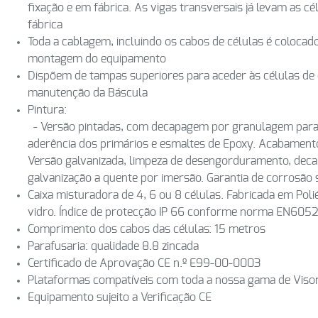
fixação e em fábrica. As vigas transversais já levam as c
fábrica
Toda a cablagem, incluindo os cabos de células é colocado
montagem do equipamento
Dispõem de tampas superiores para aceder às células de ca
manutenção da Báscula
Pintura:
- Versão pintadas, com decapagem por granulagem para 
aderência dos primários e esmaltes de Epoxy. Acabamento
Versão galvanizada, limpeza de desengorduramento, dec
galvanização a quente por imersão. Garantia de corrosão 
Caixa misturadora de 4, 6 ou 8 células. Fabricada em Poli
vidro. Índice de protecção IP 66 conforme norma EN605
Comprimento dos cabos das células: 15 metros
Parafusaria: qualidade 8.8 zincada
Certificado de Aprovação CE n.º E99-00-0003
Plataformas compatíveis com toda a nossa gama de Viso
Equipamento sujeito a Verificação CE