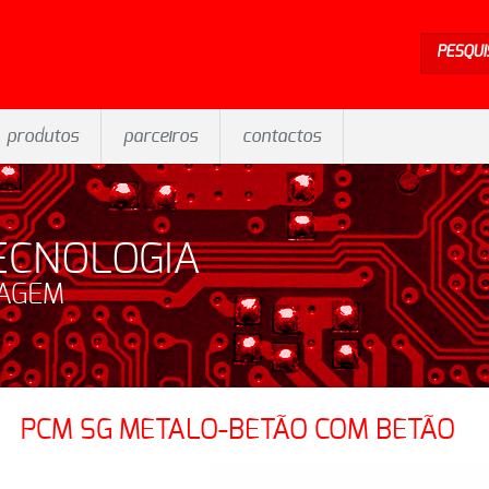
PESQUI
produtos
parceiros
contactos
ECNOLOGIA
SAGEM
PCM SG METALO-BETÃO COM BETÃO